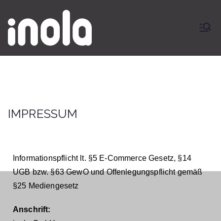
inola GmbH
IMPRESSUM
Start
IMPRESSUM
Informationspflicht lt. §5 E-Commerce Gesetz, §14
UGB bzw. §63 GewO und Offenlegungspflicht gemäß
§25 Mediengesetz
Anschrift: